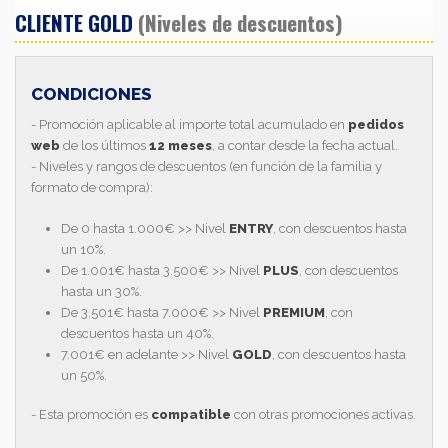
CLIENTE GOLD
(N
iveles de descuentos)
CONDICIONES
- Promoción aplicable al importe total acumulado en
pedidos
web
de los últimos
12 meses
, a contar desde la fecha actual.
- Niveles y rangos de descuentos (en función de la familia y
formato de compra):
De 0 hasta 1.000€ >> Nivel
ENTRY
, con descuentos hasta
un 10%.
De 1.001€ hasta 3.500€ >> Nivel
PLUS
, con descuentos
hasta un 30%.
De 3.501€ hasta 7.000€ >> Nivel
PREMIUM
, con
descuentos hasta un 40%.
7.001€ en adelante >> Nivel
GOLD
, con descuentos hasta
un 50%.
- Esta promoción es
compatible
con otras promociones activas.