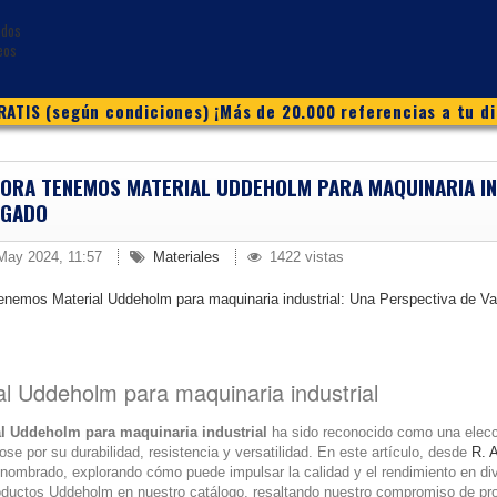
ATIS (según condiciones) ¡Más de 20.000 referencias a tu di
ORA TENEMOS MATERIAL UDDEHOLM PARA MAQUINARIA IN
EGADO
May 2024, 11:57
Materiales
1422 vistas
al Uddeholm para maquinaria industrial
al Uddeholm para maquinaria industrial
ha sido reconocido como una elecci
se por su durabilidad, resistencia y versatilidad. En este artículo, desde
R. 
enombrado, explorando cómo puede impulsar la calidad y el rendimiento en d
oductos Uddeholm en nuestro catálogo, resaltando nuestro compromiso de prop