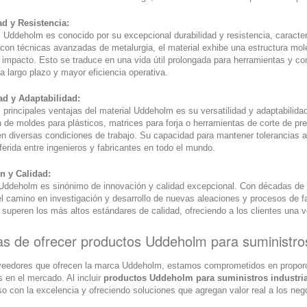
ad y Resistencia:
l Uddeholm es conocido por su excepcional durabilidad y resistencia, caracter
con técnicas avanzadas de metalurgia, el material exhibe una estructura mole
 impacto. Esto se traduce en una vida útil prolongada para herramientas y co
a largo plazo y mayor eficiencia operativa.
dad y Adaptabilidad:
 principales ventajas del material Uddeholm es su versatilidad y adaptabilida
n de moldes para plásticos, matrices para forja o herramientas de corte de p
en diversas condiciones de trabajo. Su capacidad para mantener tolerancias a
ferida entre ingenieros y fabricantes en todo el mundo.
n y Calidad:
ddeholm es sinónimo de innovación y calidad excepcional. Con décadas de e
el camino en investigación y desarrollo de nuevas aleaciones y procesos de 
superen los más altos estándares de calidad, ofreciendo a los clientes una v
as de ofrecer productos Uddeholm para suministros
eedores que ofrecen la marca Uddeholm, estamos comprometidos en proporcio
s en el mercado. Al incluir
productos Uddeholm para suministros industri
 con la excelencia y ofreciendo soluciones que agregan valor real a los nego