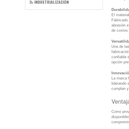
INDUSTRIALIZACIÓN
Durabilid
El materia
Fabricado 
abrasión e
de costos 
Versatili
Una de las
fabricació
confiable 
opción pre
Innovació
La marca U
liderando 
cumplan y 
Ventaj
Como prov
disponible
compromiso