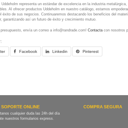
l Uddeholm representa un estándar de excelencia en la industria metalúrgica, o
les. Al ofrecer productos Uddeholm en nuestro catálogo, estamos empoderand
l éxito de sus negocios. Continuaremos destacando los beneficios del materi
r, garantizando así un futuro de éxito y crecimiento mutuo.
u presupuesto, envía un correo a info@randrade.com!
Contacta
con nosotros p
:
ter
Facebook
Linkedin
Pinterest
SOPORTE ONLINE
COMPRA SEGURA
tanos cualquier duda las 24h del día
te nuestros formularios express.