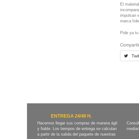
El materia
incomparab
impulsan e
marca líde
Pide ya t
Compartir
Twit
ENTREGA 24/48 H.
Hacemos llegar sus compras de manera ágil
Consúl
y fiable. Los tiempos de entrega se calculan
median
a partir de la salida del paquete de nuestras