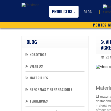
PRODUCTOS
|
BLOG
PORTES GR
BLOG
AH
AGR
NOSOTROS
22 
EVENTOS
MATERIALES
Materi
REFORMAS Y REPARACIONES
El
materi
TENDENCIAS
destacándo
material r
ofrecer pr