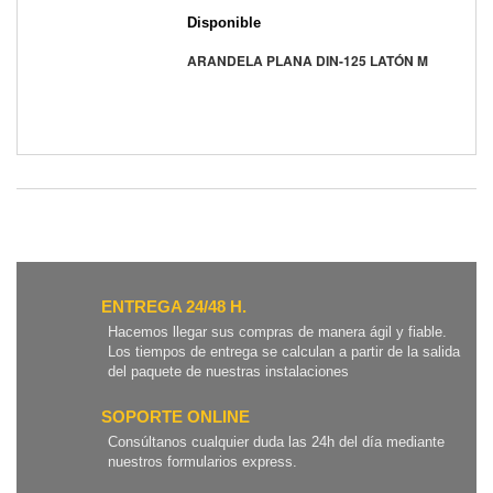
Disponible
ARANDELA PLANA DIN-125 LATÓN M
ENTREGA 24/48 H.
Hacemos llegar sus compras de manera ágil y fiable.
Los tiempos de entrega se calculan a partir de la salida
del paquete de nuestras instalaciones
SOPORTE ONLINE
Consúltanos cualquier duda las 24h del día mediante
nuestros formularios express.