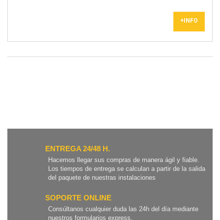
+INFO
ENTREGA 24/48 H.
Hacemos llegar sus compras de manera ágil y fiable.
Los tiempos de entrega se calculan a partir de la salida
del paquete de nuestras instalaciones
SOPORTE ONLINE
Consúltanos cualquier duda las 24h del día mediante
nuestros formularios express.