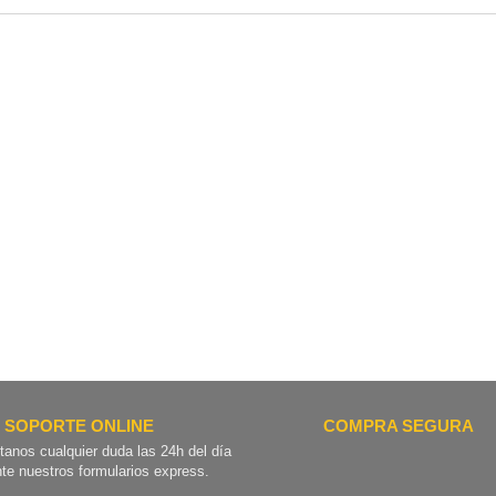
SOPORTE ONLINE
COMPRA SEGURA
tanos cualquier duda las 24h del día
te nuestros formularios express.