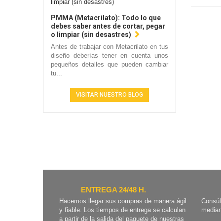
PMMA (Metacrilato): Todo lo que
debes saber antes de cortar, pegar
o limpiar (sin desastres)
Antes de trabajar con Metacrilato en tus
diseño deberías tener en cuenta unos
pequeños detalles que pueden cambiar
tu...
VISITAR NUESTRO BLOG
ENTREGA 24/48 H.
Hacemos llegar sus compras de manera ágil
Consúl
y fiable. Los tiempos de entrega se calculan
median
a partir de la salida del paquete de nuestras