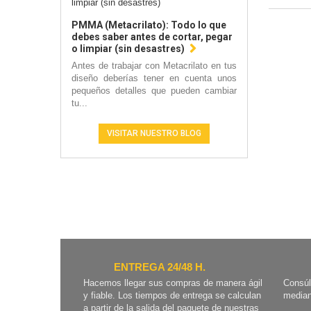
PMMA (Metacrilato): Todo lo que
debes saber antes de cortar, pegar
o limpiar (sin desastres)
Antes de trabajar con Metacrilato en tus
diseño deberías tener en cuenta unos
pequeños detalles que pueden cambiar
tu...
VISITAR NUESTRO BLOG
ENTREGA 24/48 H.
Hacemos llegar sus compras de manera ágil
Consúl
y fiable. Los tiempos de entrega se calculan
median
a partir de la salida del paquete de nuestras