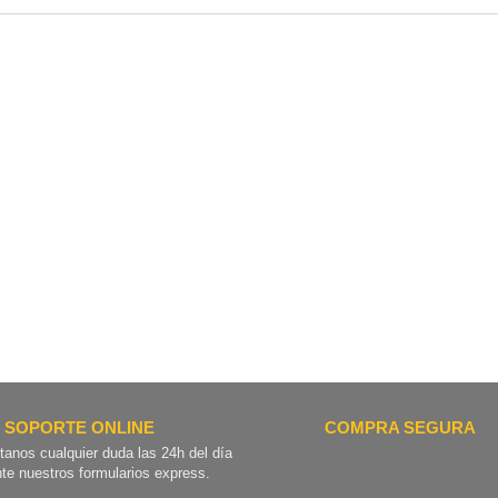
SOPORTE ONLINE
COMPRA SEGURA
tanos cualquier duda las 24h del día
te nuestros formularios express.