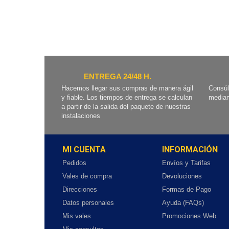
ENTREGA 24/48 H.
Hacemos llegar sus compras de manera ágil
Consúl
y fiable. Los tiempos de entrega se calculan
median
a partir de la salida del paquete de nuestras
instalaciones
MI CUENTA
INFORMACIÓN
Pedidos
Envíos y Tarifas
Vales de compra
Devoluciones
Direcciones
Formas de Pago
Datos personales
Ayuda (FAQs)
Mis vales
Promociones Web