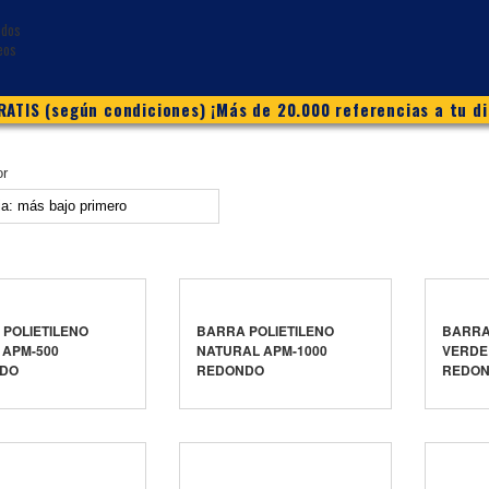
ATIS (según condiciones) ¡Más de 20.000 referencias a tu di
or
POLIETILENO
BARRA POLIETILENO
BARRA
 APM-500
NATURAL APM-1000
VERDE
DO
REDONDO
REDO