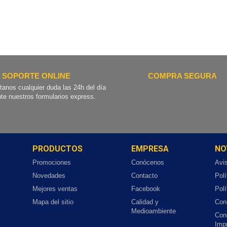
SOPORTE ONLINE
COMPRA SEGURA
tanos cualquier duda las 24h del día
te nuestros formularios express.
PRODUCTOS
EMPRESA
NO
Promociones
Conócenos
Avi
Novedades
Contacto
Polí
Mejores ventas
Facebook
Polí
Mapa del sitio
Calidad y
Con
Medioambiente
Con
Imp