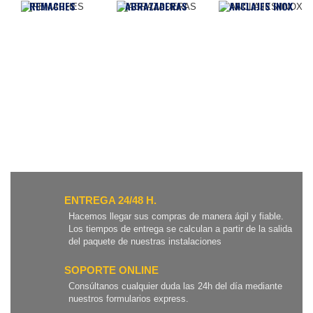
REMACHES
ABRAZADERAS
ANCLAJES INOX
ENTREGA 24/48 H.
Hacemos llegar sus compras de manera ágil y fiable.
Los tiempos de entrega se calculan a partir de la salida
del paquete de nuestras instalaciones
SOPORTE ONLINE
Consúltanos cualquier duda las 24h del día mediante
nuestros formularios express.