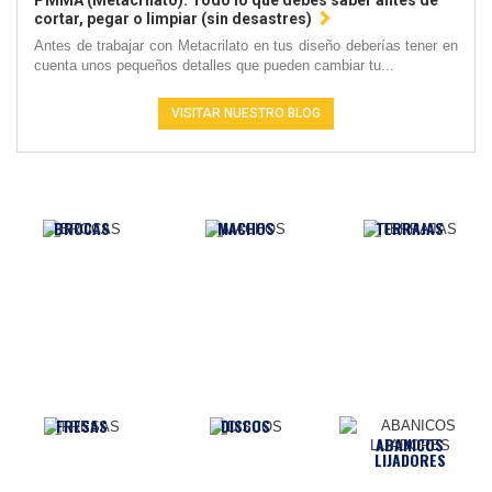
PMMA (Metacrilato): Todo lo que debes saber antes de
cortar, pegar o limpiar (sin desastres)
Antes de trabajar con Metacrilato en tus diseño deberías tener en
cuenta unos pequeños detalles que pueden cambiar tu...
VISITAR NUESTRO BLOG
BROCAS
MACHOS
TERRAJAS
FRESAS
DISCOS
ABANICOS
LIJADORES