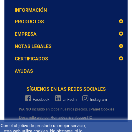
INFORMACIÓN
PRODUCTOS
EMPRESA
NOTAS LEGALES
CERTIFICADOS
AYUDAS
SÍGUENOS EN LAS REDES SOCIALES
Facebook
Linkedin
Instagram
IVA NO incluido
en todos nuestros precios.
| Panel Cookies
Desarrollo web por
Romaidea & enfoquesTIC
Con el objetivo de prestarle un mejor servicio,
esta web utiliza cookies. No obstante, si lo