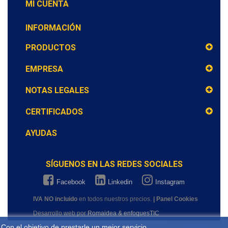
MI CUENTA
INFORMACIÓN
PRODUCTOS
EMPRESA
NOTAS LEGALES
CERTIFICADOS
AYUDAS
SÍGUENOS EN LAS REDES SOCIALES
Facebook
Linkedin
Instagram
IVA NO incluido
en todos nuestros precios.
| Panel Cookies
Desarrollo web por
Romaidea & enfoquesTIC
Con el objetivo de prestarle un mejor servicio,