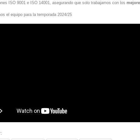
ciones ISO 9001 e ISO 14001, asegurando que solo trabajamos con los
mejore
os el equipo para la temporada 2024/25
: