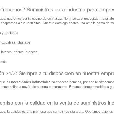
frecemos? Suministros para industria para empres
ade, queremos ser tu equipo de confianza. No importa si necesitas
materiale
a adaptarnos a tus requisitos. Nuestro catálogo abarca una amplia gama de ma
 y tornillería
inoxidables, plásticos
, latones, cobres, bronces
 más
ón 24/7: Siempre a tu disposición en nuestra empr
que las
necesidades industriales
no conocen horarios, por eso te ofrecemos
 como online a través de nuestra e-commerce. Estamos comprometidos a gara
miso con la calidad en la venta de suministros ind
de, la calidad es una promesa que cumplimos día a día. Operamos bajo los e