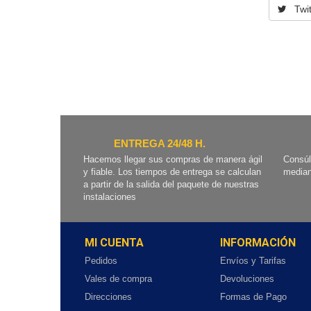
Twit
ENTREGA 24/48 H.
Hacemos llegar sus compras de manera ágil
Consúl
y fiable. Los tiempos de entrega se calculan
median
a partir de la salida del paquete de nuestras
instalaciones
MI CUENTA
INFORMACIÓN
Pedidos
Envíos y Tarifas
Vales de compra
Devoluciones
Direcciones
Formas de Pago