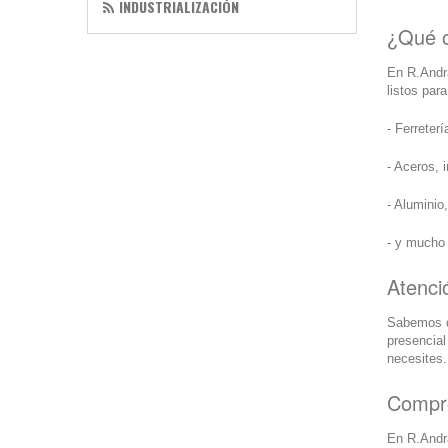
INDUSTRIALIZACIÓN
¿Qué o
En R.Andr
listos par
- Ferretería
- Aceros, 
- Aluminio
- y mucho
Atenci
Sabemos 
presencial
necesites.
Compro
En R.Andra