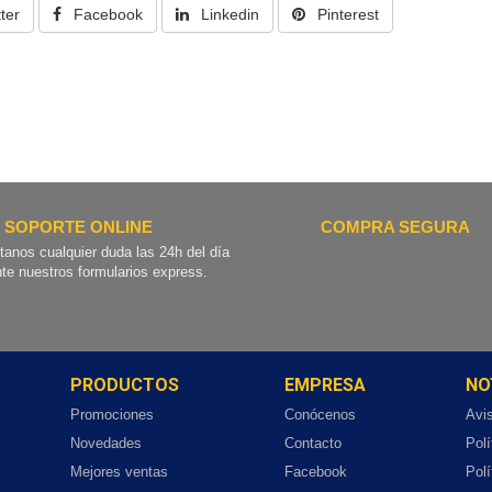
ter
Facebook
Linkedin
Pinterest
SOPORTE ONLINE
COMPRA SEGURA
tanos cualquier duda las 24h del día
te nuestros formularios express.
PRODUCTOS
EMPRESA
NO
Promociones
Conócenos
Avi
Novedades
Contacto
Polí
Mejores ventas
Facebook
Polí