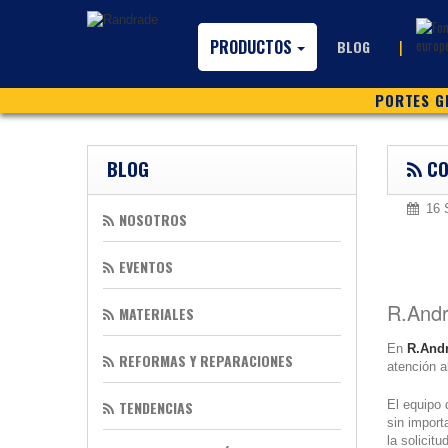
PRODUCTOS
|
BLOG
PORTES GR
BLOG
CO
16 
NOSOTROS
EVENTOS
R.Andr
MATERIALES
En
R.And
REFORMAS Y REPARACIONES
atención 
TENDENCIAS
El equipo
sin import
la solicit