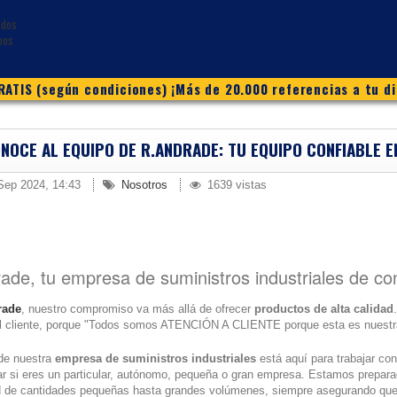
ATIS (según condiciones) ¡Más de 20.000 referencias a tu di
NOCE AL EQUIPO DE R.ANDRADE: TU EQUIPO CONFIABLE E
Sep 2024, 14:43
Nosotros
1639 vistas
ade, tu empresa de suministros industriales de co
rade
, nuestro compromiso va más allá de ofrecer
productos de alta calidad
al cliente, porque "Todos somos ATENCIÓN A CLIENTE porque esta es nuestra
 de nuestra
empresa de suministros industriales
está aquí para trabajar con
ar si eres un particular, autónomo, pequeña o gran empresa. Estamos prepara
ud de cantidades pequeñas hasta grandes volúmenes, siempre asegurando que