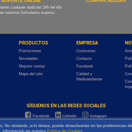
SOPORTE ONLINE
COMPRA SEGURA
tanos cualquier duda las 24h del día
te nuestros formularios express.
PRODUCTOS
EMPRESA
NO
Promociones
Conócenos
Avi
Novedades
Contacto
Polí
Mejores ventas
Facebook
Polí
Mapa del sitio
Calidad y
Con
Medioambiente
Con
Imp
SÍGUENOS EN LAS REDES SOCIALES
Facebook
Linkedin
Instagram
kies. No obstante, si lo desea, puede desactivarlas en las preferencias
ies
información en nuestra
Política de Cookies
.