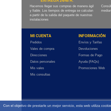
ENTREGA 24/48 H.
Hacemos llegar sus compras de manera ágil
Consúl
y fiable. Los tiempos de entrega se calculan
median
a partir de la salida del paquete de nuestras
instalaciones
MI CUENTA
INFORMACIÓN
Pedidos
Envíos y Tarifas
Vales de compra
Devoluciones
Direcciones
Formas de Pago
Datos personales
Ayuda (FAQs)
Mis vales
Promociones Web
Mis consultas
Con el objetivo de prestarle un mejor servicio, esta web utiliza coo
IVA NO incluido
en todos nuestros precios.
| Panel Cook