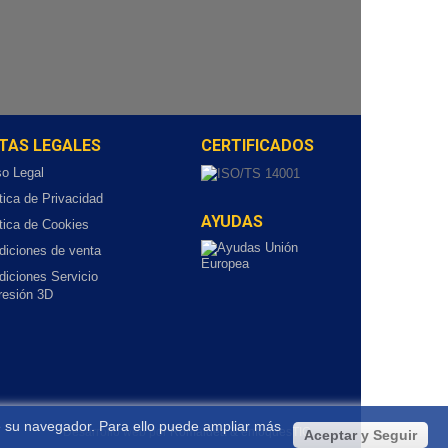
TAS LEGALES
CERTIFICADOS
so Legal
tica de Privacidad
AYUDAS
tica de Cookies
diciones de venta
diciones Servicio
resión 3D
 de su navegador. Para ello puede ampliar más
Desarrollo web por
Romaidea & enfoquesTIC
Aceptar y Seguir