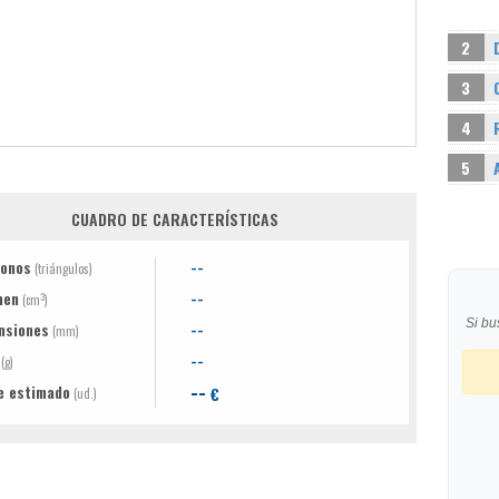
2
3
4
5
CUADRO DE CARACTERÍSTICAS
gonos
--
(triángulos)
men
--
3
(cm
)
Si bu
nsiones
--
(mm)
--
(g)
--
e estimado
€
(ud.)