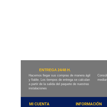
ENTREGA 24/48 H.
Hacemos llegar sus compras de manera ágil
Consúl
y fiable. Los tiempos de entrega se calculan
median
a partir de la salida del paquete de nuestras
instalaciones
MI CUENTA
INFORMACIÓN