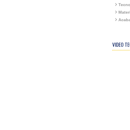
Tecno
Mater
Acab
VIDEO T