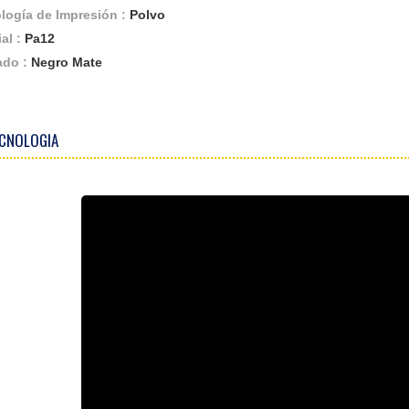
logía de Impresión :
Polvo
ial :
Pa12
ado :
Negro Mate
ECNOLOGIA