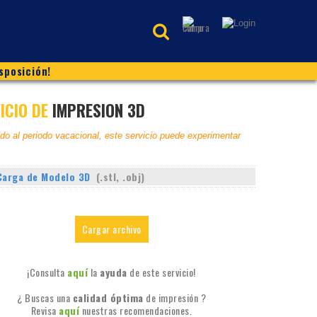
sposición!
ICIO DE
IMPRESIÓN 3D
o al periodo vacacional, este servicio puede experimentar
s
Carga de Modelo 3D
(.stl, .obj)
¡Consulta
aquí
la
ayuda
de este servicio!
¿ Buscas una
calidad óptima
de impresión ?
Revisa
aquí
nuestras recomendaciones.