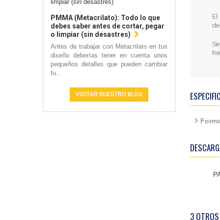
El
PMMA (Metacrilato): Todo lo que
de
debes saber antes de cortar, pegar
o limpiar (sin desastres)
Se
Antes de trabajar con Metacrilato en tus
fr
diseño deberías tener en cuenta unos
pequeños detalles que pueden cambiar
tu...
ESPECIFI
VISITAR NUESTRO BLOG
Forma
DESCARG
P
3 OTROS