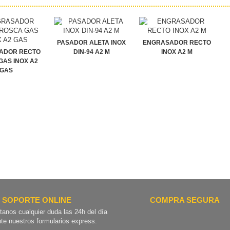
PASADOR ALETA INOX
ENGRASADOR RECTO
ADOR RECTO
DIN-94 A2 M
INOX A2 M
GAS INOX A2
GAS
SOPORTE ONLINE
COMPRA SEGURA
tanos cualquier duda las 24h del día
te nuestros formularios express.