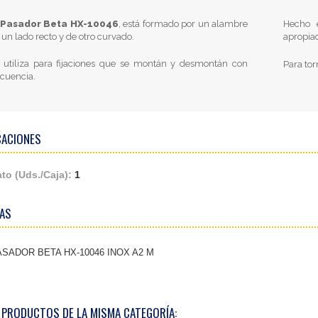
Pasador Beta HX-10046
, está formado por un alambre
Hecho 
 un lado recto y de otro curvado.
apropiad
 utiliza para fijaciones que se montán y desmontán con
Para tor
ecuencia.
CACIONES
to (Uds./Caja):
1
AS
ASADOR BETA HX-10046 INOX A2 M
 PRODUCTOS DE LA MISMA CATEGORÍA: