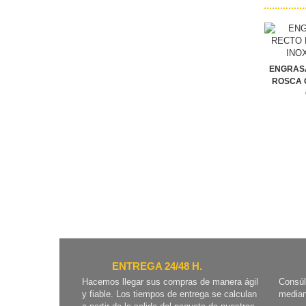
ENGRAS
ROSCA 
ENTREGA 24/48 H.
Hacemos llegar sus compras de manera ágil
Consúl
y fiable. Los tiempos de entrega se calculan
median