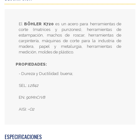
El
BÖHLER K720
es un acero para herramientas de
corte (matrices y punzones), herramientas de
estampación, machos de roscar, herramientas de
carpintería, máquinas de corte para la industria de
madera, papel y metalurgia, herramientas de
medición, moldes de plástico.
PROPIEDADES:
- Dureza y Ductilidad: buena;
SEL:
1.2842
EN:
90MnCrV8
AISI:
~O2
ESPECIFICACIONES