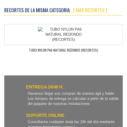
RECORTES DE LA MISMA CATEGORIA
[ MAS RECORTES ]
TUBO NYLON PA6 NATURAL REDONDO (RECORTES)
ENTREGA 24/48 H.
Hacemos llegar sus compras de manera ágil y fiable.
Los tiempos de entrega se calculan a partir de la salida
del paquete de nuestras instalaciones
SOPORTE ONLINE
Consúltanos cualquier duda las 24h del día mediante
nuestros formularios express.