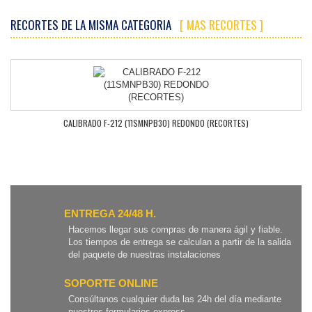
RECORTES DE LA MISMA CATEGORIA
[ MAS RECORTES ]
CALIBRADO F-212 (11SMNPB30) REDONDO (RECORTES)
ENTREGA 24/48 H.
Hacemos llegar sus compras de manera ágil y fiable.
Los tiempos de entrega se calculan a partir de la salida
del paquete de nuestras instalaciones
SOPORTE ONLINE
Consúltanos cualquier duda las 24h del día mediante
nuestros formularios express.