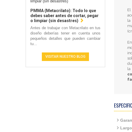
E
PMMA (Metacrilato): Todo lo que
ac
debes saber antes de cortar, pegar
la
o limpiar (sin desastres)
má
Antes de trabajar con Metacrilato en tus
(c
diseño deberías tener en cuenta unos
pequeños detalles que pueden cambiar
En
tu...
ma
in
VISITAR NUESTRO BLOG
so
du
la
c
fa
ESPECIFI
Garan
Largo