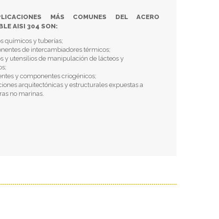
PLICACIONES MÁS COMUNES DEL ACERO
LE AISI 304 SON:
s químicos y tuberías;
nentes de intercambiadores térmicos;
s y utensilios de manipulación de lácteos y
os;
ientes y componentes criogénicos;
ciones arquitectónicas y estructurales expuestas a
ras no marinas.