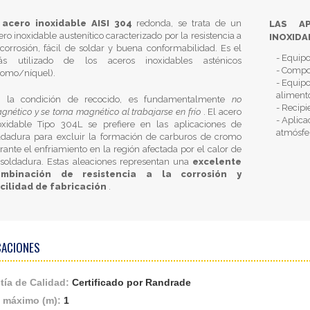
l
acero inoxidable AISI 304
redonda, se trata de un
LAS A
ero inoxidable austenítico caracterizado por la resistencia a
INOXIDAB
 corrosión, fácil de soldar y buena conformabilidad. Es el
- Equipo
s utilizado de los aceros inoxidables asténicos
- Compo
romo/níquel).
- Equipo
aliment
 la condición de recocido, es fundamentalmente
no
- Recip
gnético y se torna magnético al trabajarse en frío
. El acero
- Aplica
oxidable Tipo 304L se prefiere en las aplicaciones de
atmósfe
ldadura para excluir la formación de carburos de cromo
rante el enfriamiento en la región afectada por el calor de
 soldadura. Estas aleaciones representan una
excelente
ombinación de resistencia a la corrosión y
cilidad de fabricación
.
CACIONES
tía de Calidad:
Certificado por Randrade
 máximo (m):
1