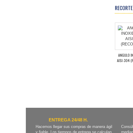
RECORTE
ANGULO I
AISI-304 
ENTREGA 24/48 H.
Hacemos llegar sus compras de manera ágil
Consúl
y fiable. Los tiempos de entrega se calculan
median