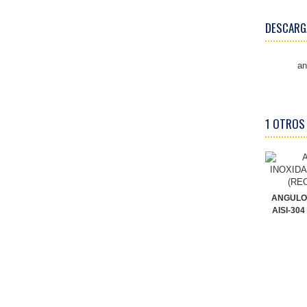
DESCARG
an
1 OTROS
ANGULO
AISI-30