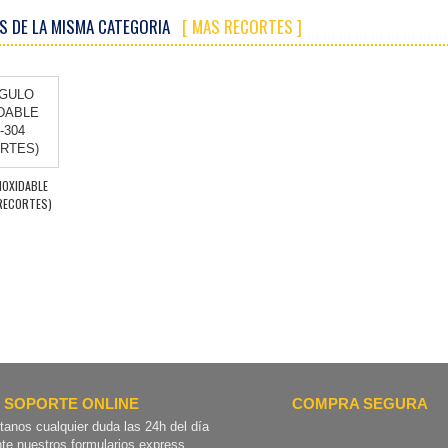
S DE LA MISMA CATEGORIA
[ MAS RECORTES ]
NOXIDABLE
(RECORTES)
SOPORTE ONLINE
COMPRA SEGURA
tanos cualquier duda las 24h del día
te nuestros formularios express.