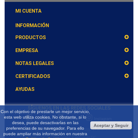
MI CUENTA
INFORMACIÓN
PRODUCTOS
EMPRESA
NOTAS LEGALES
CERTIFICADOS
AYUDAS
SÍGUENOS EN LAS REDES SOCIALES
Con el objetivo de prestarle un mejor servicio,
esta web utiliza cookies. No obstante, si lo
Facebook
Linkedin
Instagram
desea, puede desactivarlas en las
Aceptar y Seguir
preferencias de su navegador. Para ello
IVA NO incluido
en todos nuestros precios.
| Panel Cookies
puede ampliar más información en nuestra
Desarrollo web por
Romaidea & enfoquesTIC