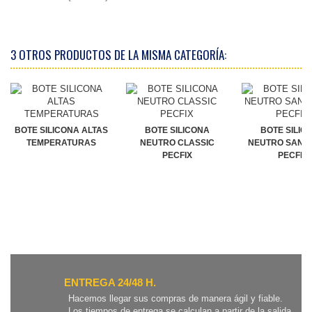
3 OTROS PRODUCTOS DE LA MISMA CATEGORÍA:
BOTE SILICONA ALTAS
BOTE SILICONA
BOTE SILIC
TEMPERATURAS
NEUTRO CLASSIC
NEUTRO SANIT
PECFIX
PECFIX
ENTREGA 24/48 H.
Hacemos llegar sus compras de manera ágil y fiable.
Los tiempos de entrega se calculan a partir de la salida