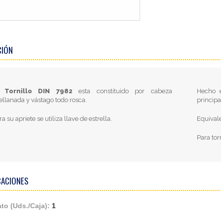
CIÓN
Tornillo DIN 7982
esta constituido por cabeza
Hecho 
ellanada y vástago todo rosca.
princip
ra su apriete se utiliza llave de estrella.
Equival
Para tor
CACIONES
to (Uds./Caja):
1