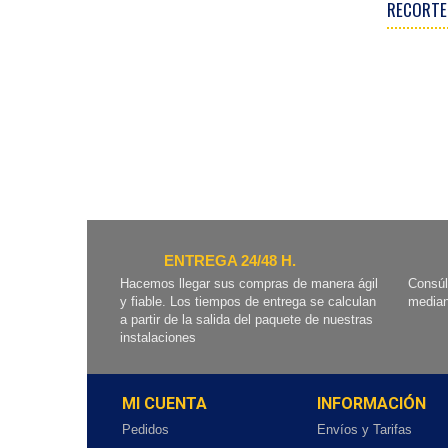
RECORTE
ENTREGA 24/48 H.
Hacemos llegar sus compras de manera ágil
Consúl
y fiable. Los tiempos de entrega se calculan
median
a partir de la salida del paquete de nuestras
instalaciones
MI CUENTA
INFORMACIÓN
Pedidos
Envíos y Tarifas