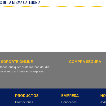
S DE LA MISMA CATEGORIA
SOPORTE ONLINE
COMPRA SEGURA
tanos cualquier duda las 24h del día
te nuestros formularios express.
PRODUCTOS
EMPRESA
NO
Promociones
Conócenos
Avi