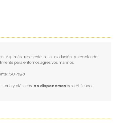
en A4 más resistente a la oxidación y empleado
almente para entornos agresivos marinos.
ente:
ISO 7050
nillería y plásticos,
no disponemos
de certificado.