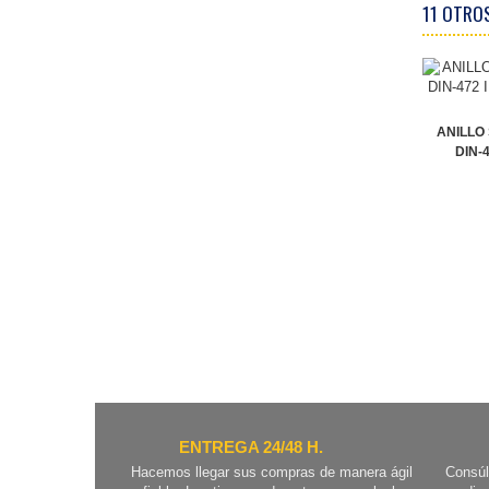
11 OTRO
ANILLO
DIN-4
ENTREGA 24/48 H.
Hacemos llegar sus compras de manera ágil
Consúl