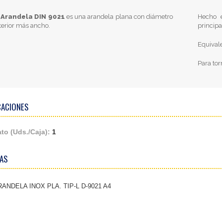
Arandela DIN 9021
es una arandela plana con diámetro
Hecho 
terior más ancho.
princip
Equival
Para tor
CACIONES
to (Uds./Caja):
1
AS
ANDELA INOX PLA. TIP-L D-9021 A4