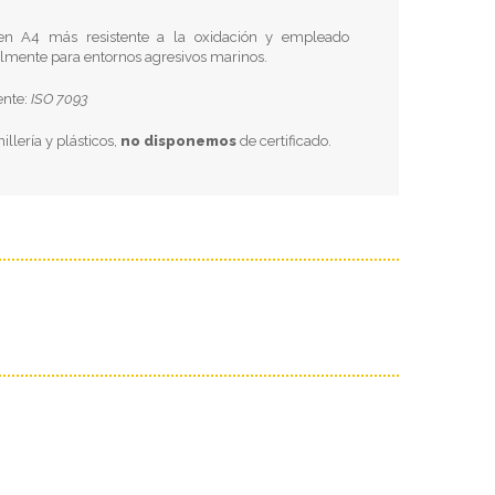
en A4 más resistente a la oxidación y empleado
almente para entornos agresivos marinos.
ente:
ISO 7093
nillería y plásticos,
no disponemos
de certificado.