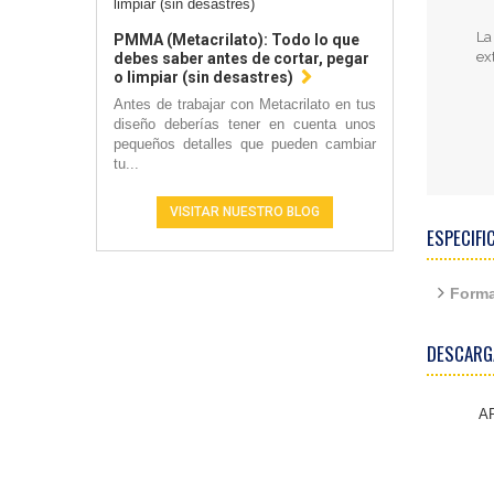
La
PMMA (Metacrilato): Todo lo que
ex
debes saber antes de cortar, pegar
o limpiar (sin desastres)
Antes de trabajar con Metacrilato en tus
diseño deberías tener en cuenta unos
pequeños detalles que pueden cambiar
tu...
VISITAR NUESTRO BLOG
ESPECIFI
Forma
DESCARG
AR