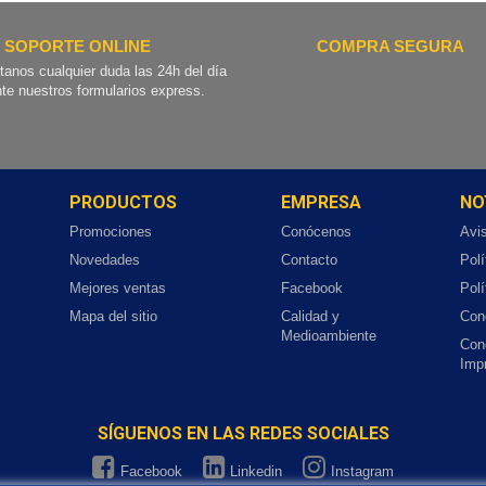
SOPORTE ONLINE
COMPRA SEGURA
tanos cualquier duda las 24h del día
te nuestros formularios express.
PRODUCTOS
EMPRESA
NO
Promociones
Conócenos
Avi
Novedades
Contacto
Polí
Mejores ventas
Facebook
Polí
Mapa del sitio
Calidad y
Con
Medioambiente
Con
Imp
SÍGUENOS EN LAS REDES SOCIALES
Facebook
Linkedin
Instagram