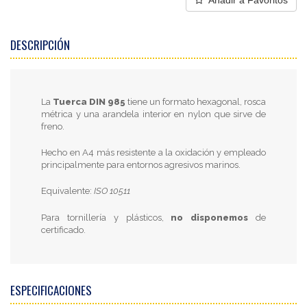
Añadir a Favoritos
DESCRIPCIÓN
La
Tuerca DIN 985
tiene un formato hexagonal, rosca
métrica y una arandela interior en nylon que sirve de
freno.
Hecho en A4 más resistente a la oxidación y empleado
principalmente para entornos agresivos marinos.
Equivalente:
ISO 10511
Para tornillería y plásticos,
no disponemos
de
certificado.
ESPECIFICACIONES