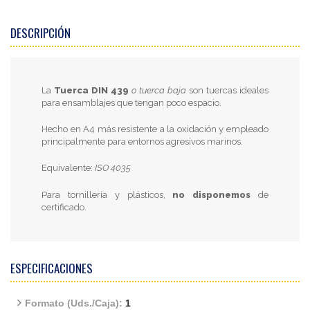
DESCRIPCIÓN
La
Tuerca DIN 439
o tuerca baja
son tuercas ideales
para ensamblajes que tengan poco espacio.
Hecho en A4 más resistente a la oxidación y empleado
principalmente para entornos agresivos marinos.
Equivalente:
ISO 4035
Para tornillería y plásticos,
no disponemos
de
certificado.
ESPECIFICACIONES
Formato (Uds./Caja):
1