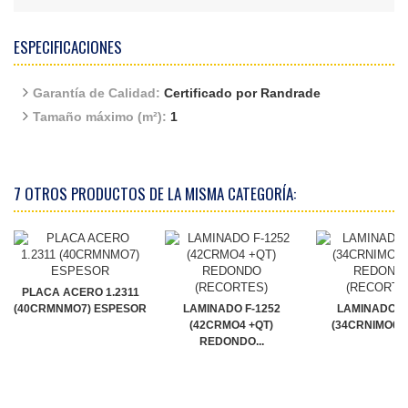
ESPECIFICACIONES
Garantía de Calidad:
Certificado por Randrade
Tamaño máximo (m²):
1
7 OTROS PRODUCTOS DE LA MISMA CATEGORÍA:
PLACA ACERO 1.2311
(40CRMNMO7) ESPESOR
LAMINADO F-1252
LAMINADO F
(42CRMO4 +QT)
(34CRNIMO6 +Q
REDONDO...