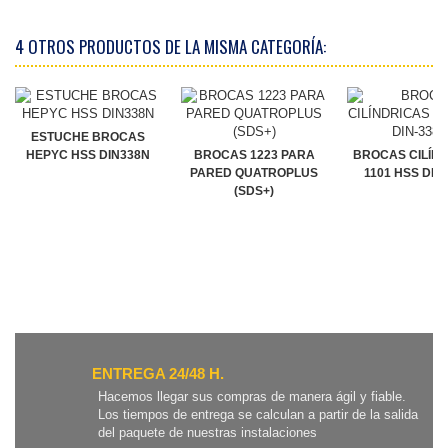
4 OTROS PRODUCTOS DE LA MISMA CATEGORÍA:
ESTUCHE BROCAS
HEPYC HSS DIN338N
BROCAS 1223 PARA
BROCAS CILÍN
PARED QUATROPLUS
1101 HSS DIN
(SDS+)
ENTREGA 24/48 H.
Hacemos llegar sus compras de manera ágil y fiable.
Los tiempos de entrega se calculan a partir de la salida
del paquete de nuestras instalaciones