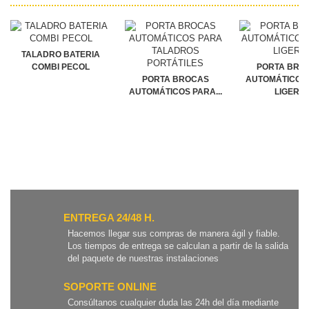
TALADRO BATERIA
COMBI PECOL
PORTA BRO
PORTA BROCAS
AUTOMÁTICOS 
AUTOMÁTICOS PARA...
LIGERA
ENTREGA 24/48 H.
Hacemos llegar sus compras de manera ágil y fiable.
Los tiempos de entrega se calculan a partir de la salida
del paquete de nuestras instalaciones
SOPORTE ONLINE
Consúltanos cualquier duda las 24h del día mediante