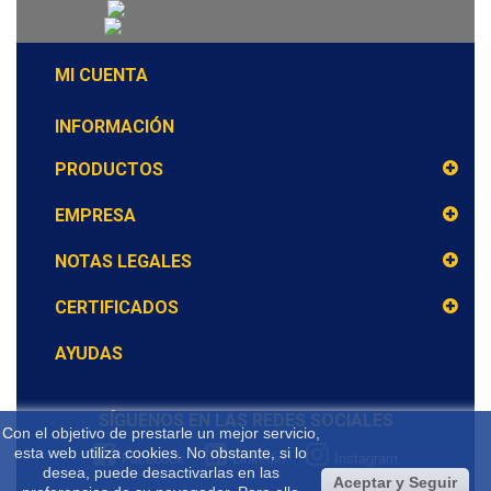
MI CUENTA
INFORMACIÓN
PRODUCTOS
EMPRESA
NOTAS LEGALES
CERTIFICADOS
AYUDAS
SÍGUENOS EN LAS REDES SOCIALES
Con el objetivo de prestarle un mejor servicio,
esta web utiliza cookies. No obstante, si lo
Facebook
Linkedin
Instagram
desea, puede desactivarlas en las
Aceptar y Seguir