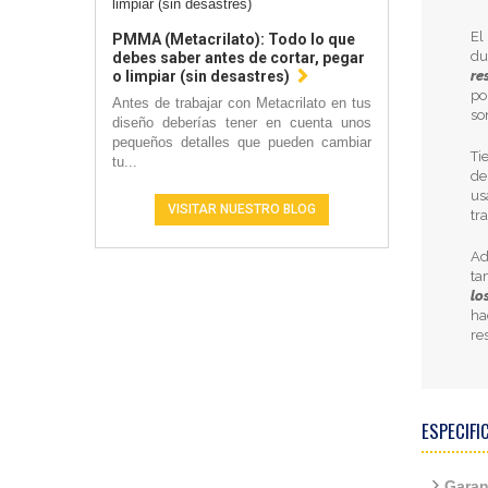
E
PMMA (Metacrilato): Todo lo que
du
debes saber antes de cortar, pegar
re
o limpiar (sin desastres)
po
Antes de trabajar con Metacrilato en tus
so
diseño deberías tener en cuenta unos
pequeños detalles que pueden cambiar
Ti
tu...
de
us
VISITAR NUESTRO BLOG
tr
Ad
ta
lo
ha
re
ESPECIFI
Garan