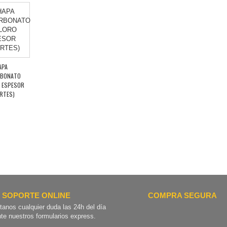
APA
RBONATO
 ESPESOR
RTES)
SOPORTE ONLINE
COMPRA SEGURA
tanos cualquier duda las 24h del día
te nuestros formularios express.