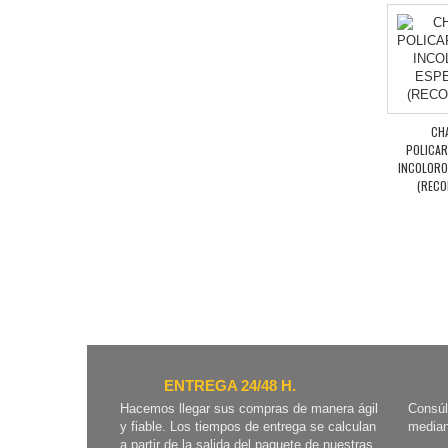
CH
POLICA
INCOLORO
(RECO
ENTREGA 24/48 H.
Hacemos llegar sus compras de manera ágil
Consúl
y fiable. Los tiempos de entrega se calculan
median
a partir de la salida del paquete de nuestras