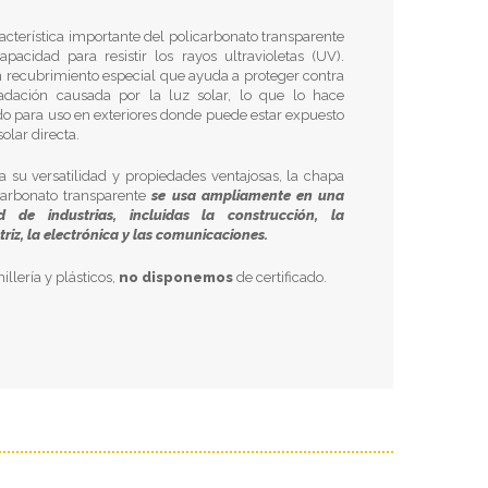
acterística importante del policarbonato transparente
apacidad para resistir los rayos ultravioletas (UV).
n recubrimiento especial que ayuda a proteger contra
adación causada por la luz solar, lo que lo hace
o para uso en exteriores donde puede estar expuesto
solar directa.
a su versatilidad y propiedades ventajosas, la chapa
carbonato transparente
se usa ampliamente en una
d de industrias, incluidas la construcción, la
riz, la electrónica y las comunicaciones.
nillería y plásticos,
no disponemos
de certificado.