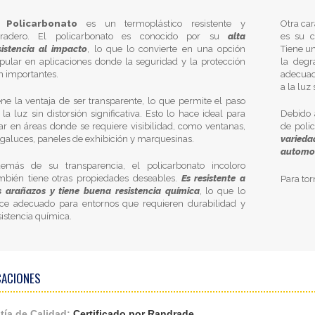
l
Policarbonato
es un termoplástico resistente y
Otra car
radero. El policarbonato es conocido por su
alta
es su c
sistencia al impacto
, lo que lo convierte en una opción
Tiene u
pular en aplicaciones donde la seguridad y la protección
la degr
n importantes.
adecuad
a la luz 
ene la ventaja de ser transparente, lo que permite el paso
 la luz sin distorsión significativa. Esto lo hace ideal para
Debido 
ar en áreas donde se requiere visibilidad, como ventanas,
de poli
agaluces, paneles de exhibición y marquesinas.
varieda
automot
emás de su transparencia, el policarbonato incoloro
mbién tiene otras propiedades deseables.
Es resistente a
Para tor
s arañazos y tiene buena resistencia química
, lo que lo
ce adecuado para entornos que requieren durabilidad y
sistencia química.
CACIONES
tía de Calidad:
Certificado por Randrade