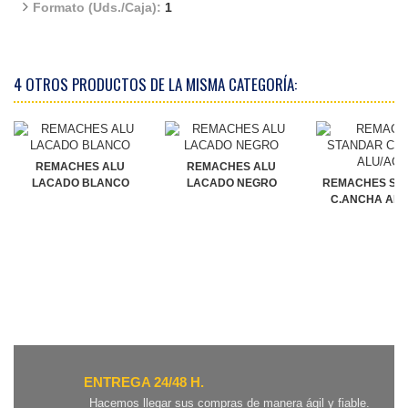
Formato (Uds./Caja):
1
4 OTROS PRODUCTOS DE LA MISMA CATEGORÍA:
REMACHES ALU
REMACHES ALU
LACADO BLANCO
LACADO NEGRO
REMACHES ST
C.ANCHA ALU
ENTREGA 24/48 H.
Hacemos llegar sus compras de manera ágil y fiable.