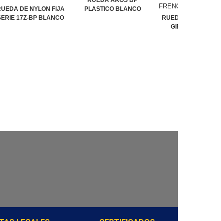
RUEDA AROS BP
RUEDA DE NYLON FIJA
PLASTICO BLANCO
SERIE 17Z-BP BLANCO
RUEDA POLIURETA
GIRATORIA CON
FRENO...