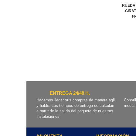
RUEDA
GIRA
FR
ENTREGA 24/48 H.
Hacemos llegar sus compras de manera ágil
Consúl
y fiable. Los tiempos de entrega se calculan
median
a partir de la salida del paquete de nuestras
instalaciones