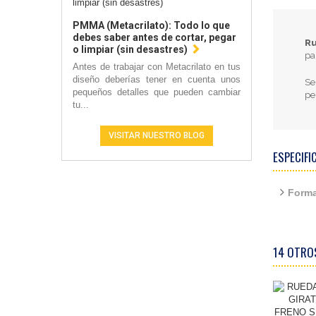
PMMA (Metacrilato): Todo lo que
debes saber antes de cortar, pegar
Ru
o limpiar (sin desastres)
pa
Antes de trabajar con Metacrilato en tus
diseño deberías tener en cuenta unos
Se
pequeños detalles que pueden cambiar
pe
tu...
VISITAR NUESTRO BLOG
ESPECIFI
Forma
14 OTRO