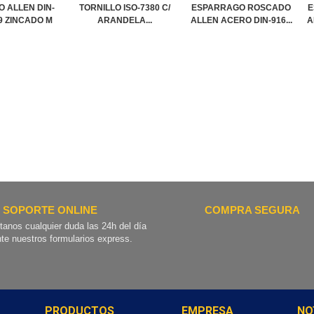
O ALLEN DIN-
TORNILLO ISO-7380 C/
ESPARRAGO ROSCADO
E
.9 ZINCADO M
ARANDELA...
ALLEN ACERO DIN-916...
A
SOPORTE ONLINE
COMPRA SEGURA
tanos cualquier duda las 24h del día
te nuestros formularios express.
PRODUCTOS
EMPRESA
NO