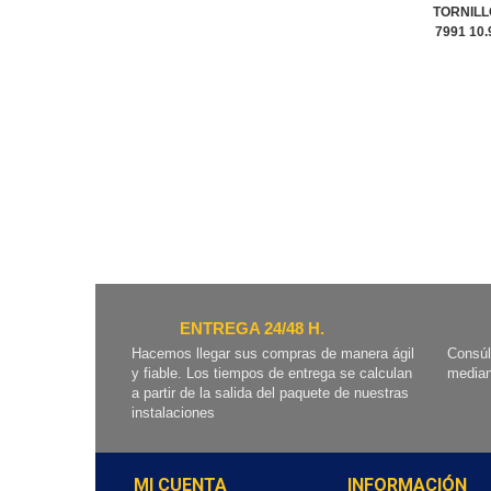
TORNILL
7991 10
ENTREGA 24/48 H.
Hacemos llegar sus compras de manera ágil
Consúl
y fiable. Los tiempos de entrega se calculan
median
a partir de la salida del paquete de nuestras
instalaciones
MI CUENTA
INFORMACIÓN