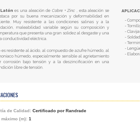
l
Latón
es una aleación de
Cobre + Zinc
, esta aleación se
APLICAC
staca por su buena mecanización y deformabilidad en
- Compo
liente. Muy resistente a las condiciones salinas y a la
- Tornil
idación, maleabilidad variable según su composición y
- Clavij
mperatura que presenta una gran solidez al desgaste y una
- Soldad
ta conductividad eléctrica.
- Termin
- Lengü
 es resistente al ácido, al compuesto de azufre húmedo, al
- Elabor
oníaco húmedo, especialmente sensible al agrietamiento
r corrosión bajo tensión y a la deszincificación en una
ndición libre de tensión.
CACIONES
tía de Calidad:
Certificado por Randrade
 máximo (m):
1