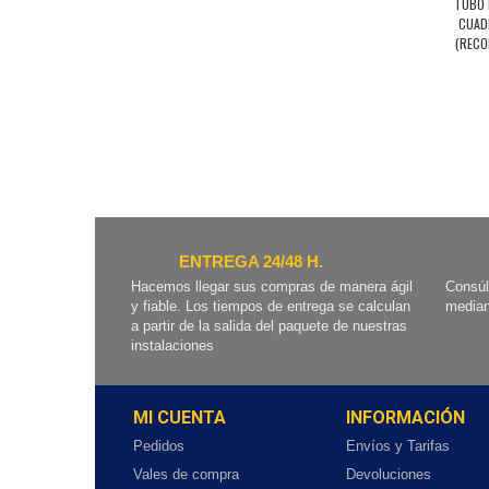
TUBO 
CUAD
(RECO
ENTREGA 24/48 H.
Hacemos llegar sus compras de manera ágil
Consúl
y fiable. Los tiempos de entrega se calculan
median
a partir de la salida del paquete de nuestras
instalaciones
MI CUENTA
INFORMACIÓN
Pedidos
Envíos y Tarifas
Vales de compra
Devoluciones