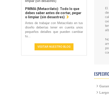
E
PMMA (Metacrilato): Todo lo que
de
debes saber antes de cortar, pegar
ca
o limpiar (sin desastres)
ox
Antes de trabajar con Metacrilato en tus
te
diseño deberías tener en cuenta unos
al
pequeños detalles que pueden cambiar
tu...
No
am
VISITAR NUESTRO BLOG
po
co
ESPECIFI
Garan
Largo