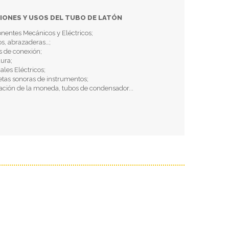
IONES Y USOS DEL TUBO DE LATÓN
nentes Mecánicos y Eléctricos;
los, abrazaderas…;
as de conexión;
ura;
ales Eléctricos;
etas sonoras de instrumentos;
ación de la moneda, tubos de condensador...