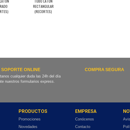
LATON
TUBO LATON
RADO
RECTANGULAR
RTES)
(RECORTES)
SOPORTE ONLINE
COMPRA SEGURA
tanos cualquier duda las 24h del día
te nuestros formularios express.
PRODUCTOS
EMPRESA
NO
Promociones
Conócenos
Avi
Novedades
Contacto
Polí