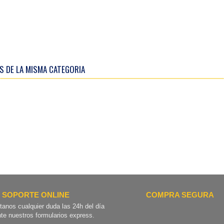
S DE LA MISMA CATEGORIA
SOPORTE ONLINE
COMPRA SEGURA
tanos cualquier duda las 24h del día
te nuestros formularios express.