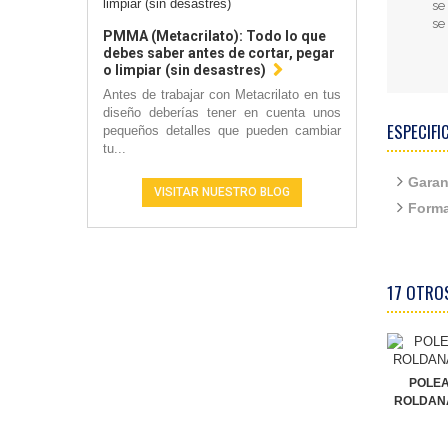
se
se
PMMA (Metacrilato): Todo lo que
debes saber antes de cortar, pegar
o limpiar (sin desastres)
Antes de trabajar con Metacrilato en tus
diseño deberías tener en cuenta unos
ESPECIFI
pequeños detalles que pueden cambiar
tu...
Garan
VISITAR NUESTRO BLOG
Forma
17 OTRO
POLEA
ROLDAN