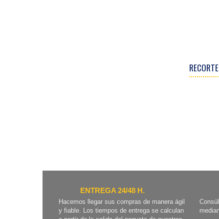
RECORTE
ENTREGA 24/48 H.
Hacemos llegar sus compras de manera ágil
Consúl
y fiable. Los tiempos de entrega se calculan
median