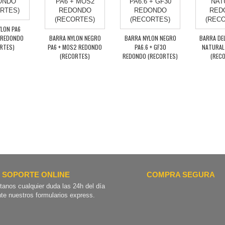
LON PA6
 REDONDO
BARRA NYLON NEGRO
BARRA NYLON NEGRO
BARRA DE
RTES)
PA6 + MOS2 REDONDO
PA6.6 + GF30
NATURAL
(RECORTES)
REDONDO (RECORTES)
(REC
SOPORTE ONLINE
COMPRA SEGURA
tanos cualquier duda las 24h del día
te nuestros formularios express.