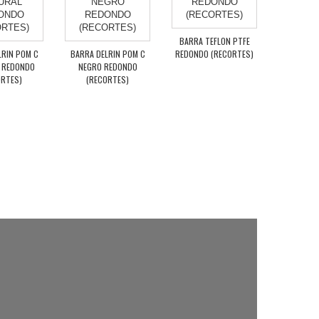
BARRA TEFLON PTFE
BARRA A
LRIN POM C
BARRA DELRIN POM C
REDONDO (RECORTES)
REDONDO 
 REDONDO
NEGRO REDONDO
ORTES)
(RECORTES)