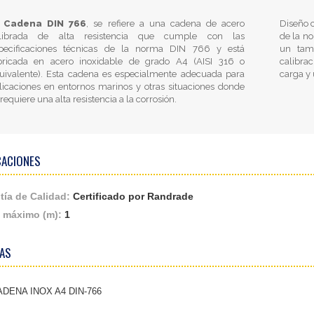
Cadena DIN 766
, se refiere a una cadena de acero
Diseño 
librada de alta resistencia que cumple con las
de la no
pecificaciones técnicas de la norma DIN 766 y está
un tam
bricada en acero inoxidable de grado A4 (AISI 316 o
calibrac
uivalente). Esta cadena es especialmente adecuada para
carga y
licaciones en entornos marinos y otras situaciones donde
 requiere una alta resistencia a la corrosión.
CACIONES
tía de Calidad:
Certificado por Randrade
 máximo (m):
1
AS
ADENA INOX A4 DIN-766