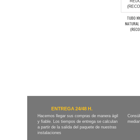
TUBO NY
NATURAL
(RECO
ENTREGA 24/48 H.
Hacemos llegar sus compras de manera ágil
Consúl
y fiable. Los tiempos de entrega se calculan
median
a partir de la salida del paquete de nuestras
instalaciones