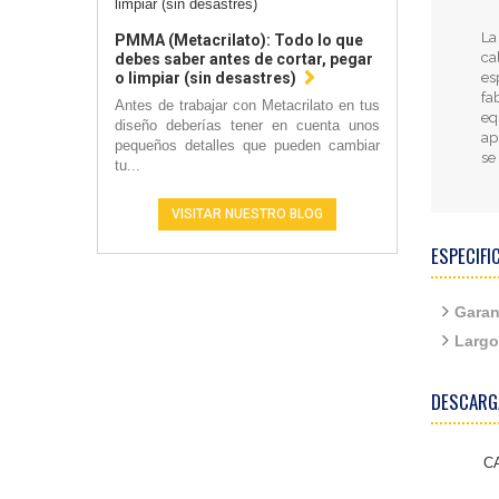
La
PMMA (Metacrilato): Todo lo que
ca
debes saber antes de cortar, pegar
es
o limpiar (sin desastres)
fa
Antes de trabajar con Metacrilato en tus
eq
diseño deberías tener en cuenta unos
ap
pequeños detalles que pueden cambiar
se
tu...
VISITAR NUESTRO BLOG
ESPECIFI
Garan
Largo
DESCARG
C