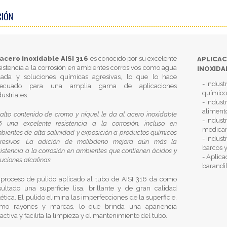
CIÓN
acero inoxidable AISI 316
es conocido por su excelente
APLICA
sistencia a la corrosión en ambientes corrosivos como agua
INOXIDA
lada y soluciones químicas agresivas, lo que lo hace
- Indust
decuado para una amplia gama de aplicaciones
químicos
dustriales.
- Indust
alimento
 alto contenido de cromo y níquel le da al acero inoxidable
- Indust
6 una excelente resistencia a la corrosión, incluso en
medicam
bientes de alta salinidad y exposición a productos químicos
- Indust
resivos. La adición de molibdeno mejora aún más la
barcos 
sistencia a la corrosión en ambientes que contienen ácidos y
- Aplica
luciones alcalinas.
barandil
 proceso de pulido aplicado al tubo de AISI 316 da como
sultado una superficie lisa, brillante y de gran calidad
tética. El pulido elimina las imperfecciones de la superficie,
mo rayones y marcas, lo que brinda una apariencia
ractiva y facilita la limpieza y el mantenimiento del tubo.