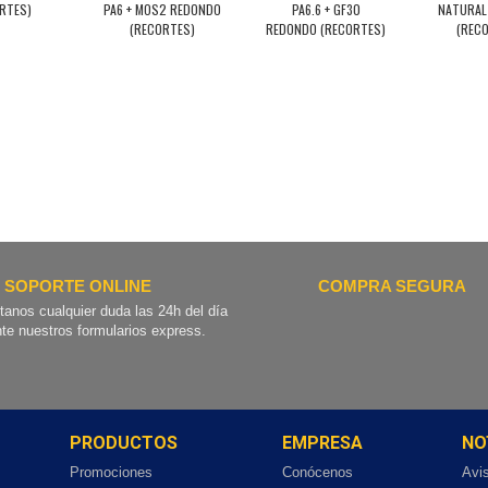
RTES)
PA6 + MOS2 REDONDO
PA6.6 + GF30
NATURAL
(RECORTES)
REDONDO (RECORTES)
(REC
SOPORTE ONLINE
COMPRA SEGURA
tanos cualquier duda las 24h del día
te nuestros formularios express.
PRODUCTOS
EMPRESA
NO
Promociones
Conócenos
Avi