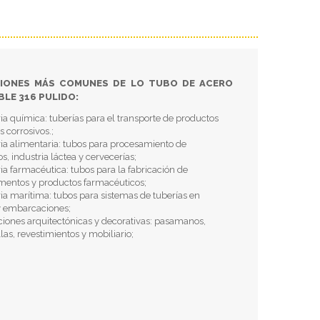
CIONES MÁS COMUNES DE LO TUBO DE ACERO
BLE 316 PULIDO:
ria química: tuberías para el transporte de productos
 corrosivos.;
ria alimentaria: tubos para procesamiento de
s, industria láctea y cervecerías;
ria farmacéutica: tubos para la fabricación de
entos y productos farmacéuticos;
ria marítima: tubos para sistemas de tuberías en
y embarcaciones;
ciones arquitectónicas y decorativas: pasamanos,
las, revestimientos y mobiliario;