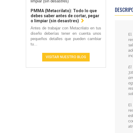
DESCRIP
PMMA (Metacrilato): Todo lo que
debes saber antes de cortar, pegar
o limpiar (sin desastres)
Antes de trabajar con Metacrilato en tus
diseño deberías tener en cuenta unos
El
pequeños detalles que pueden cambiar
re
tu...
sa
a
in
VISITAR NUESTRO BLOG
El
31
am
ag
re
so
El
re
es
co
at