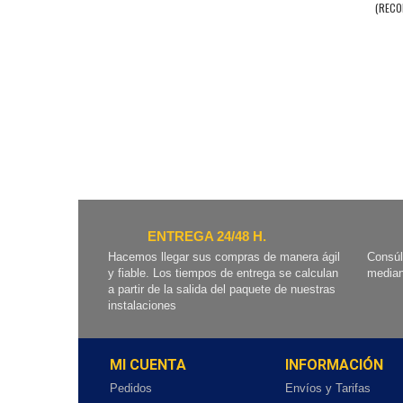
(RECO
ENTREGA 24/48 H.
Hacemos llegar sus compras de manera ágil
Consúl
y fiable. Los tiempos de entrega se calculan
median
a partir de la salida del paquete de nuestras
instalaciones
MI CUENTA
INFORMACIÓN
Pedidos
Envíos y Tarifas